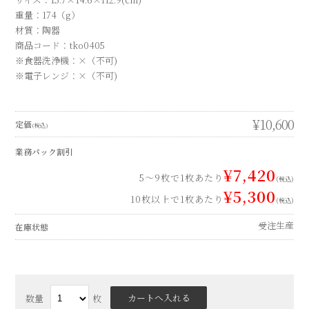
重量：174（g）
材質：陶器
商品コード：tko0405
※食器洗浄機：×（不可)
※電子レンジ：×（不可)
¥10,600
定価
(税込)
業務パック割引
¥7,420
5～9枚で1枚あたり
(税込)
¥5,300
10枚以上で1枚あたり
(税込)
受注生産
在庫状態
数量
枚