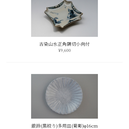
古染山水正角隅切小向付
¥9,600
銀鈴(黒絞り)多用皿(菊彫)φ16cm