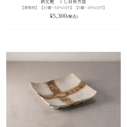
鉄化粧 くし目長方皿
【業務用】 【10個〜50%OFF】 【5個〜30%OFF】
¥5,300
(税込)