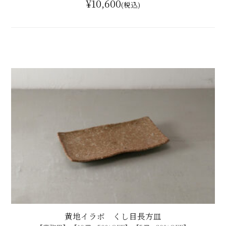
¥10,600
(税込)
黄地イラボ くし目長方皿