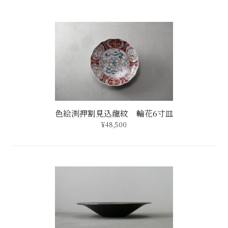
ﾌﾟﾗﾁﾅ絞り 9寸平鉢
¥26,000