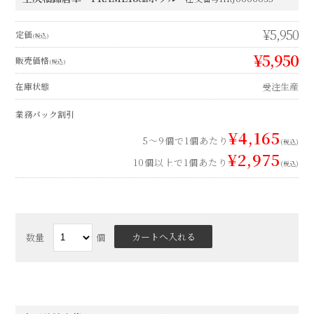
数量
個
土灰釉錦唐草 FRAME21㎝ボウル
注文番号HRJ0000036
¥11,450
定価
(税込)
¥11,450
販売価格
(税込)
受注生産
在庫状態
業務パック割引
¥8,015
5～9個で1個あたり
(税込)
¥5,725
10個以上で1個あたり
(税込)