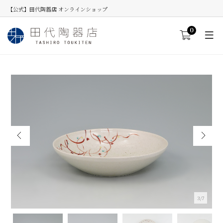
【公式】田代陶器店 オンラインショップ
0
3/7
土灰釉錦唐草 FRAMEボウル
≪数量を入力してカートへ進むと割引が適用します。≫