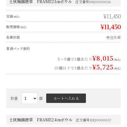
数量
個
土灰釉錦唐草 FRAME24㎝ボウル
注文番号HRJ0000037
¥17,200
定価
(税込)
¥17,200
販売価格
(税込)
受注生産
在庫状態
業務パック割引
¥12,040
5～9個で1個あたり
(税込)
¥8,600
10個以上で1個あたり
(税込)