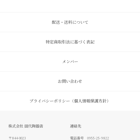
お問い合わせ
プライバシーポリシー（個人情報保護方針）
株式会社 田代陶器店
連絡先
〒844-0023
電話番号
0955-25-9822
FAX番号
0955-25-9853
佐賀県西松浦郡有田町丸尾丙
info@tashirotouki.jp
2498-22
以下のクレジットカードがご利用できます。
くらしのいろどり