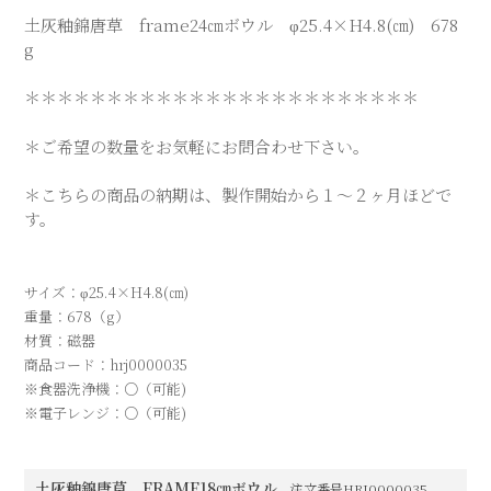
サイズ：φ25.4×H4.8(㎝)
重量：678（g）
材質：磁器
商品コード：hrj0000035
※食器洗浄機：○（可能)
※電子レンジ：○（可能)
土灰釉錦唐草 FRAME18㎝ボウル
注文番号HRJ0000035
¥5,950
定価
(税込)
¥5,950
販売価格
(税込)
受注生産
在庫状態
業務パック割引
¥4,165
5～9個で1個あたり
(税込)
¥2,975
10個以上で1個あたり
(税込)