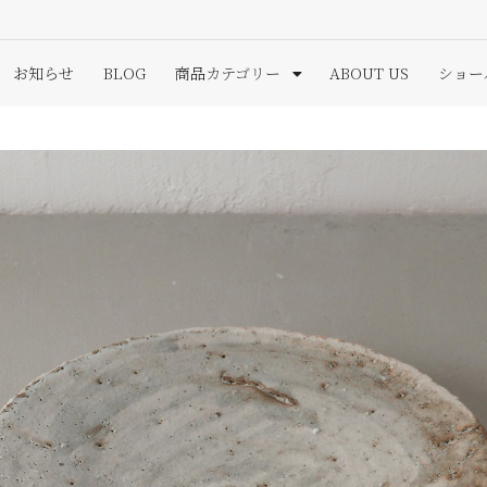
お知らせ
BLOG
商品カテゴリー
ABOUT US
ショー