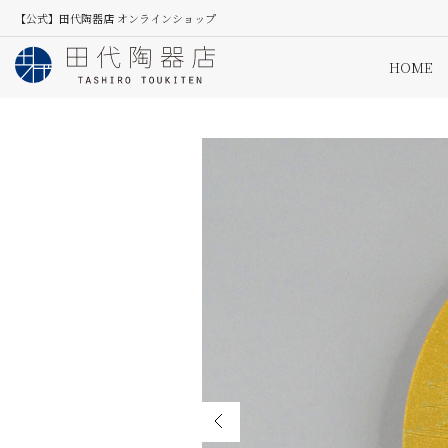
【公式】田代陶器店 オンラインショップ
HOME
雲金ぼかし一珍十草 円錐8寸