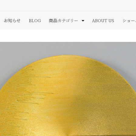
お知らせ
BLOG
商品カテゴリー
ABOUT US
ショー
皿Φ23CM