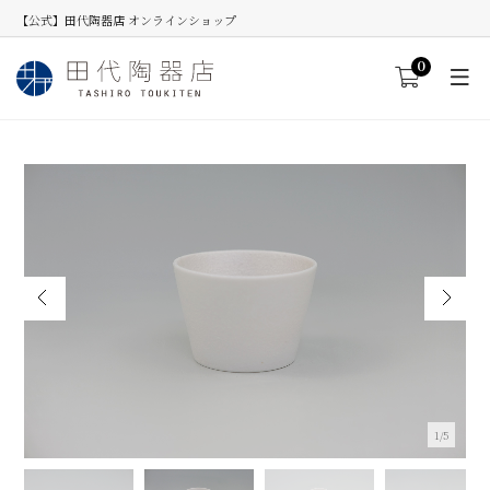
【公式】田代陶器店 オンラインショップ
0
1/5
MINI反りカップ スノー(内雲銀)
≪数量を入力してカートへ進むと割引が適用します。≫