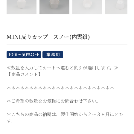
【商品コメント】
＊＊＊＊＊＊＊＊＊＊＊＊＊＊＊＊＊＊＊＊＊＊＊＊
＊ご希望の数量をお気軽にお問合わせ下さい。
＊こちらの商品の納期は、製作開始から２～３ヶ月ほどで
す。
サイズ：φ6.0×H4.1(㎝)
重量：40g（g）
材質：磁器
商品コード：kze000623
※食器洗浄機：○（可能)
※電子レンジ：○（可能)
¥2,450
定価
(税込)
業務パック割引