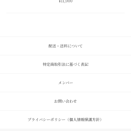
メンバー
お問い合わせ
プライバシーポリシー（個人情報保護方針）
株式会社 田代陶器店
連絡先
〒844-0023
電話番号
0955-25-9822
FAX番号
0955-25-9853
佐賀県西松浦郡有田町丸尾丙
info@tashirotouki.jp
2498-22
以下のクレジットカードがご利用できます。