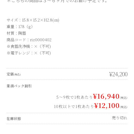
＊こちらの商品は３～６ヶ月でのお届け予定です。
サイズ：15.8×15.2×H2.8(㎝)
重量：178（g）
材質：陶器
商品コード：riz0000402
※食器洗浄機：×（不可)
※電子レンジ：×（不可)
¥24,200
定価
(税込)
業務パック割引
¥16,940
5～9枚で1枚あたり
(税込)
¥12,100
10枚以上で1枚あたり
(税込)
売り切れ
在庫状態