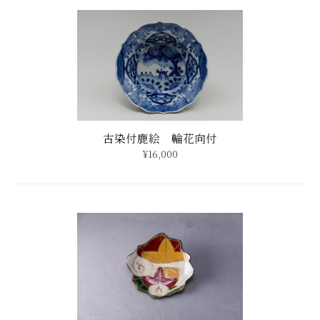
古染付鹿絵 輪花向付
¥16,000