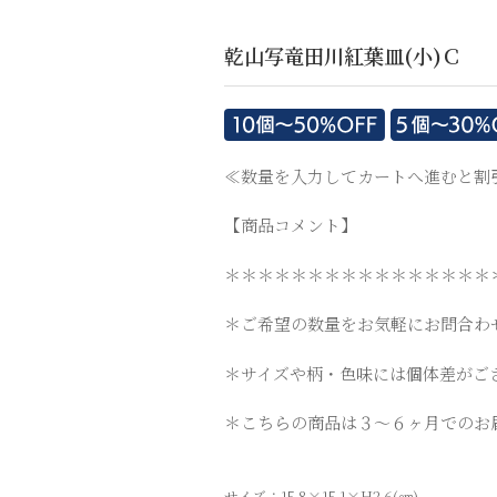
乾山写竜田川紅葉皿(小)Ｃ
≪数量を入力してカートへ進むと割
【商品コメント】
＊＊＊＊＊＊＊＊＊＊＊＊＊＊＊＊
＊ご希望の数量をお気軽にお問合わ
＊サイズや柄・色味には個体差がご
＊こちらの商品は３～６ヶ月でのお
サイズ：15.8×15.1×H2.6(㎝)