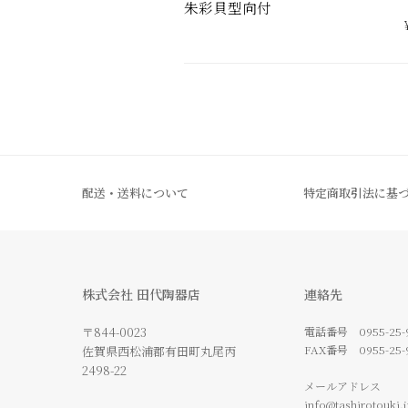
朱彩貝型向付
配送・送料について
特定商取引法に基
株式会社 田代陶器店
連絡先
〒844-0023
電話番号
0955-25-
FAX番号
0955-25-
佐賀県西松浦郡有田町丸尾丙
2498-22
メールアドレス
info@tashirotouki.