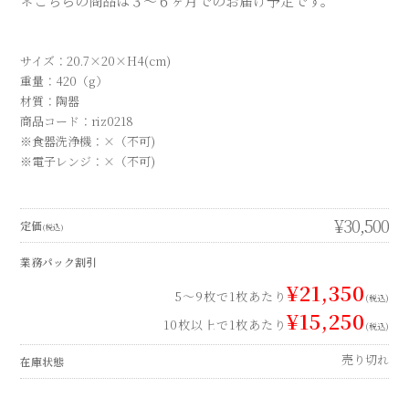
＊こちらの商品は３～６ヶ月でのお届け予定です。
サイズ：20.7×20×H4(cm)
重量：420（g）
材質：陶器
商品コード：riz0218
※食器洗浄機：×（不可)
※電子レンジ：×（不可)
¥30,500
定価
(税込)
業務パック割引
¥21,350
5～9枚で1枚あたり
(税込)
¥15,250
10枚以上で1枚あたり
(税込)
売り切れ
在庫状態