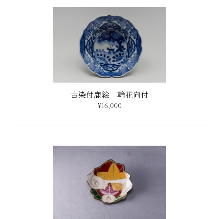
古染付鹿絵 輪花向付
¥16,000