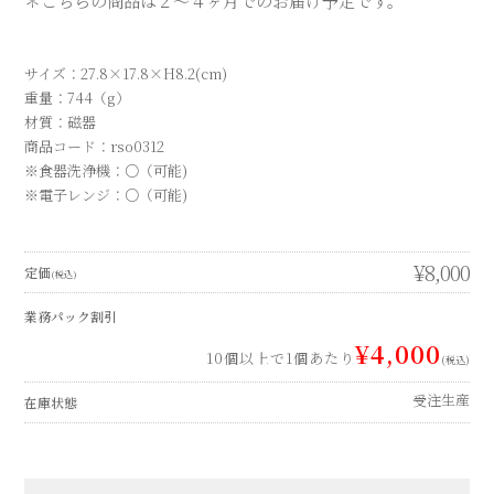
＊こちらの商品は２～４ヶ月でのお届け予定です。
サイズ：27.8×17.8×H8.2(cm)
重量：744（g）
材質：磁器
商品コード：rso0312
※食器洗浄機：○（可能)
※電子レンジ：○（可能)
¥8,000
定価
(税込)
業務パック割引
¥4,000
10個以上で1個あたり
(税込)
受注生産
在庫状態