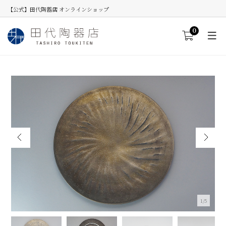
【公式】田代陶器店 オンラインショップ
0
1/5
マンガン釉銀彩 ねじれ彫プレート
≪数量を入力してカートへ進むと割引が適用します。≫