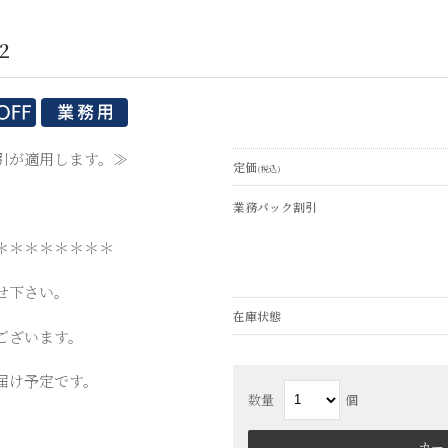
あじさい 楕円箸置き
はしお
¥1,200
¥1,250