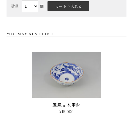
鳳凰文木甲鉢
¥15,000
イラボ釉 木瓜型小鉢
¥5,300