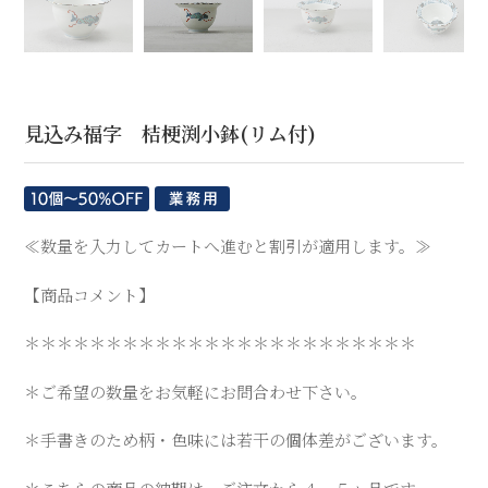
【商品コメント】
＊＊＊＊＊＊＊＊＊＊＊＊＊＊＊＊＊＊＊＊＊＊＊＊
＊ご希望の数量をお気軽にお問合わせ下さい。
＊手書きのため柄・色味には若干の個体差がございます。
＊こちらの商品の納期は、ご注文から４～５ヶ月です。
サイズ：φ11.9×H7.2(㎝)
重量：150（g）
材質：磁器
商品コード：sp00000205
※食器洗浄機：○（可能)
※電子レンジ：○（可能)