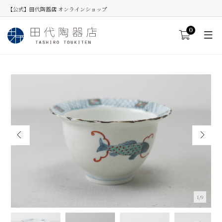
【公式】田代陶器店 オンラインショップ
0
1/9
見込み福字 桔梗渕小鉢(リム付)
≪数量を入力してカートへ進むと割引が適用します。≫