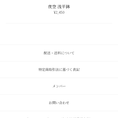
特定商取引法に基づく表記
メンバー
お問い合わせ
プライバシーポリシー（個人情報保護方針）
株式会社 田代陶器店
連絡先
〒844-0023
電話番号
0955-25-9822
FAX番号
0955-25-9853
佐賀県西松浦郡有田町丸尾丙
info@tashirotouki.jp
2498-22
以下のクレジットカードがご利用できます。