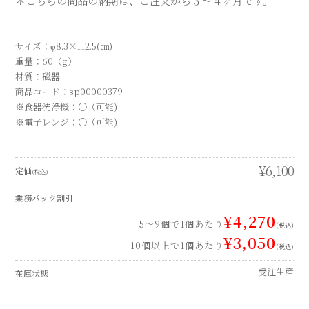
＊こちらの商品の納期は、ご注文から３～４ヶ月です。
サイズ：φ8.3×H2.5(㎝)
重量：60（g）
材質：磁器
商品コード：sp00000379
※食器洗浄機：○（可能)
※電子レンジ：○（可能)
¥6,100
定価
(税込)
業務パック割引
¥4,270
5～9個で1個あたり
(税込)
¥3,050
10個以上で1個あたり
(税込)
受注生産
在庫状態