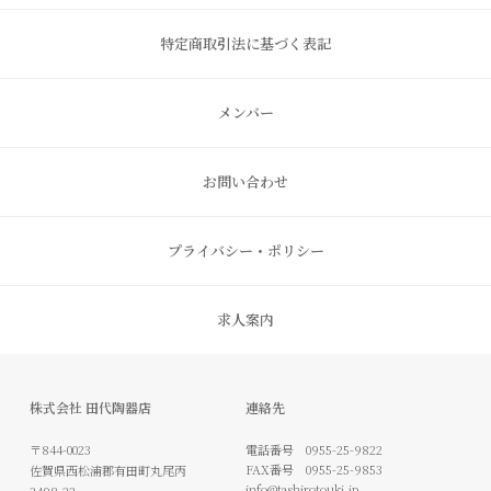
特定商取引法に基づく表記
メンバー
お問い合わせ
プライバシー・ポリシー
求人案内
株式会社 田代陶器店
連絡先
〒844-0023
電話番号
0955-25-9822
FAX番号
0955-25-9853
佐賀県西松浦郡有田町丸尾丙
info@tashirotouki.jp