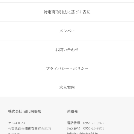
特定商取引法に基づく表記
メンバー
お問い合わせ
プライバシー・ポリシー
求人案内
株式会社 田代陶器店
連絡先
〒844-0023
電話番号
0955-25-9822
FAX番号
0955-25-9853
佐賀県西松浦郡有田町丸尾丙
info@tashirotouki.jp