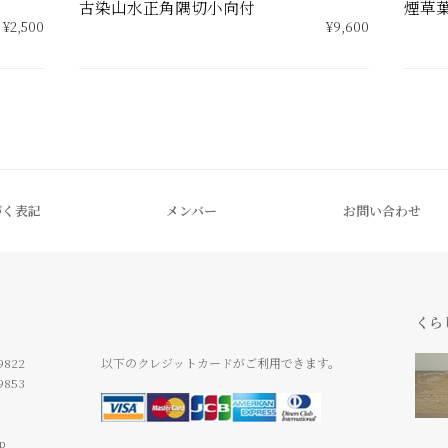
古染山水正角隅切小向付
煙草
¥2,500
¥9,600
づく表記
メンバー
お問い合わせ
くら
9822
以下のクレジットカードがご利用できます。
9853
jp