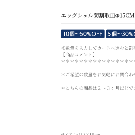
エッグシェル菊割取皿Φ15CM
≪数量を入力してカートへ進むと割
【商品コメント】
＊＊＊＊＊＊＊＊＊＊＊＊＊＊＊＊
＊ご希望の数量をお気軽にお問合わ
＊こちらの商品は２～３ヶ月ほどで
サイズ：φ15.3×1.5cm