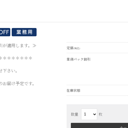
引が適用します。≫
定価
(税込)
＊＊＊＊＊＊＊＊
業務パック割引
せ下さい。
のお届け予定です。
在庫状態
数量
枚