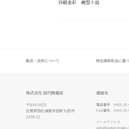
白磁金彩 碗型小皿
配送・送料について
特定商取引法に基
株式会社 田代陶器店
連絡先
〒844-0023
電話番号
0955-25-
FAX番号
0955-25-
佐賀県西松浦郡有田町丸尾丙
2498-22
メールアドレス
info@tashirotouki.